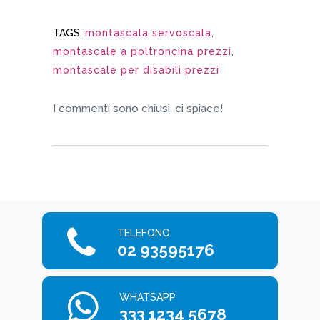
TAGS:
montascala servoscala
,
montascale a poltroncina prezzi
,
montascale per disabili prezzi
I commenti sono chiusi, ci spiace!
TELEFONO
02 93595176
WHATSAPP
333 1234 5678