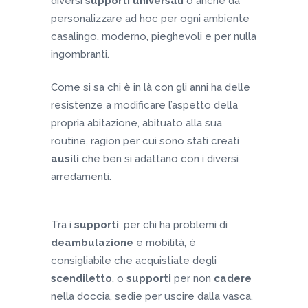
diversi
supporti universali
o anche da
personalizzare ad hoc per ogni ambiente
casalingo, moderno, pieghevoli e per nulla
ingombranti.
Come si sa chi è in là con gli anni ha delle
resistenze a modificare l’aspetto della
propria abitazione, abituato alla sua
routine, ragion per cui sono stati creati
ausili
che ben si adattano con i diversi
arredamenti.
Tra i
supporti
, per chi ha problemi di
deambulazione
e mobilità, è
consigliabile che acquistiate degli
scendiletto
, o
supporti
per non
cadere
nella doccia, sedie per uscire dalla vasca.