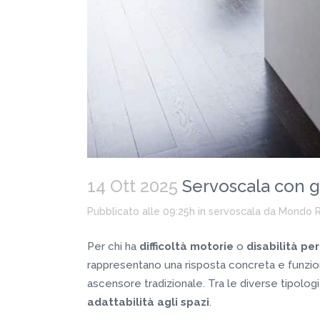
14 Ott 2025
Servoscala con gu
Pubblicato alle 09:25h
in
servoscala
da
Mondo 
Per chi ha
difficoltà motorie
o
disabilità pe
rappresentano una risposta concreta e funzion
ascensore tradizionale. Tra le diverse tipologie
adattabilità agli spazi
.