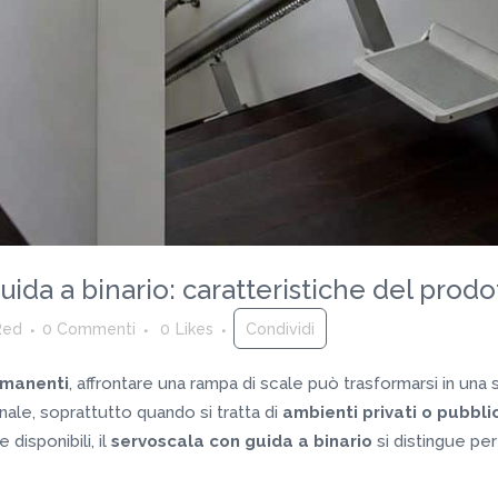
ida a binario: caratteristiche del prodo
Red
0 Commenti
0
Likes
Condividi
rmanenti
, affrontare una rampa di scale può trasformarsi in una sf
ale, soprattutto quando si tratta di
ambienti privati o pubblic
 disponibili, il
servoscala con guida a binario
si distingue per