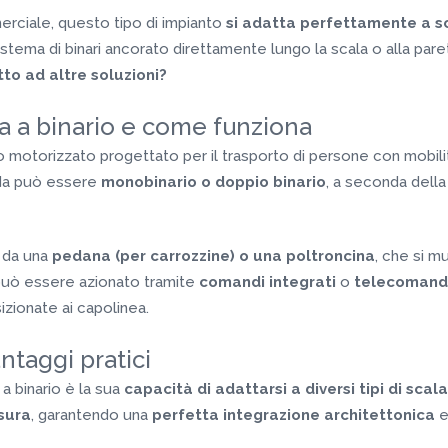
erciale, questo tipo di impianto
si adatta perfettamente a sc
sistema di binari ancorato direttamente lungo la scala o alla par
tto ad altre soluzioni?
a a binario e come funziona
o motorizzato progettato per il trasporto di persone con mobilit
ida può essere
monobinario o doppio binario
, a seconda dell
a da una
pedana (per carrozzine) o una poltroncina
, che si m
e può essere azionato tramite
comandi integrati
o
telecomandi
sizionate ai capolinea.
ntaggi pratici
 a binario è la sua
capacità di adattarsi a diversi tipi di scala
sura
, garantendo una
perfetta integrazione architettonica
e