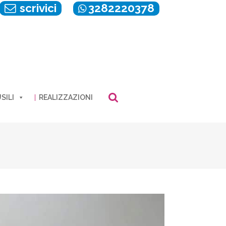
scrivici
3282220378
SILI
REALIZZAZIONI