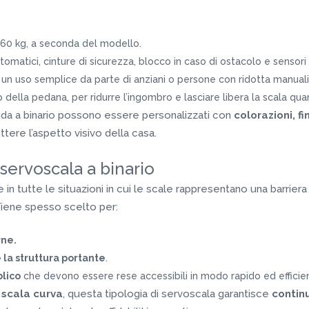
 160 kg, a seconda del modello.
utomatici, cinture di sicurezza, blocco in caso di ostacolo e sensori 
r un uso semplice da parte di anziani o persone con ridotta manuali
 della pedana, per ridurre l’ingombro e lasciare libera la scala quan
guida a binario possono essere personalizzati con
colorazioni, fi
ere l’aspetto visivo della casa.
servoscala a binario
in tutte le situazioni in cui le scale rappresentano una barriera a
Viene spesso scelto per:
rne.
 la struttura portante
.
blico
che devono essere rese accessibili in modo rapido ed efficie
u
scala curva
, questa tipologia di servoscala garantisce
contin