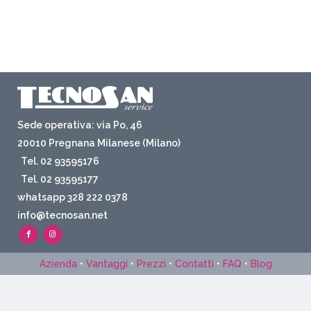
Sede operativa: via Po, 46
20010 Pregnana Milanese (Milano)
Tel. 02 93595176
Tel. 02 93595177
whatsapp 328 222 0378
info@tecnosan.net
Azienda
•
Vantaggi
•
Prezzi
•
Contatti
•
FAQ
•
Blog