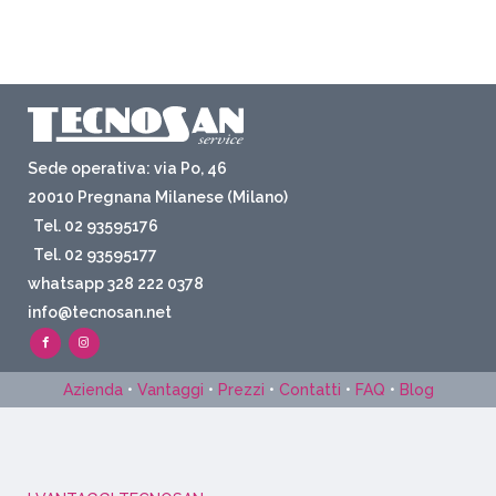
Sede operativa: via Po, 46
20010 Pregnana Milanese (Milano)
Tel. 02 93595176
Tel. 02 93595177
whatsapp 328 222 0378
info@tecnosan.net
Azienda
•
Vantaggi
•
Prezzi
•
Contatti
•
FAQ
•
Blog