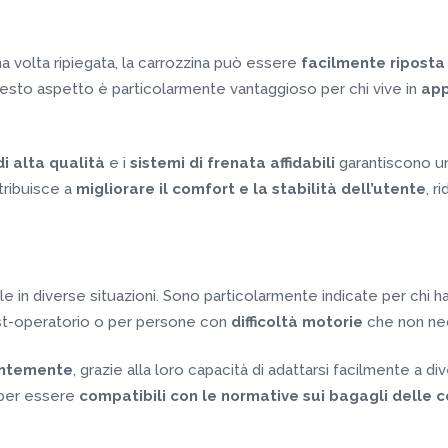
na volta ripiegata, la carrozzina può essere
facilmente riposta
esto aspetto è particolarmente vantaggioso per chi vive in
app
di alta qualità
e i
sistemi di frenata affidabili
garantiscono un
tribuisce a
migliorare il comfort e la stabilità dell’utente
, r
le in diverse situazioni. Sono particolarmente indicate per chi h
st-operatorio o per persone con
difficoltà motorie
che non nece
entemente
, grazie alla loro capacità di adattarsi facilmente a div
i per essere
compatibili con le normative sui bagagli
delle 