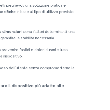
elli pieghevoli una soluzione pratica e
pecifiche
in base al tipo di utilizzo previsto.
e
dimensioni
sono fattori determinanti: una
rantire la stabilità necessaria.
revenire fastidi o dolori durante l’uso
 dispositivo.
l peso dell’utente senza comprometterne la
re il dispositivo più adatto alle