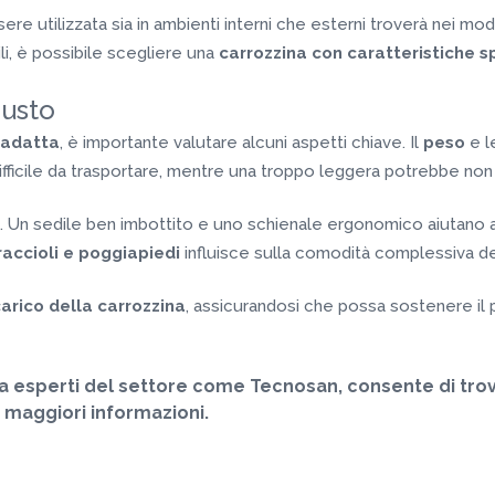
re utilizzata sia in ambienti interni che esterni troverà nei mod
ili, è possibile scegliere una
carrozzina con caratteristiche s
iusto
 adatta
, è importante valutare alcuni aspetti chiave. Il
peso
e l
fficile da trasportare, mentre una troppo leggera potrebbe non ga
Un sedile ben imbottito e uno schienale ergonomico aiutano a p
raccioli e poggiapiedi
influisce sulla comodità complessiva del
carico della carrozzina
, assicurandosi che possa sostenere i
 a esperti del settore come Tecnosan, consente di trova
 maggiori informazioni.