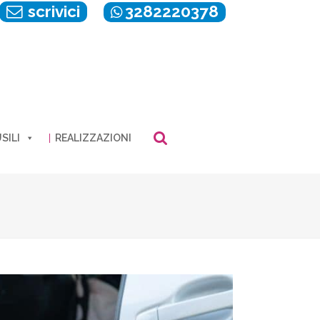
scrivici
3282220378
SILI
REALIZZAZIONI