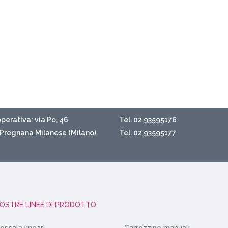
perativa: via Po, 46
Tel. 02 93595176
Pregnana Milanese (Milano)
Tel. 02 93595177
NOSTRE LINEE DI PRODOTTO
oscala lineari
Carrozzine manuali