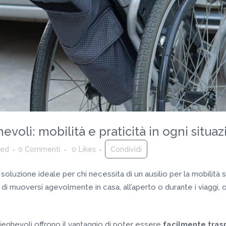
voli: mobilità e praticità in ogni situa
Red
0 Commenti
0
Likes
Condividi
luzione ideale per chi necessita di un ausilio per la mobilità sen
di muoversi agevolmente in casa, all’aperto o durante i viaggi
 pieghevoli offrono il vantaggio di poter essere
facilmente tras