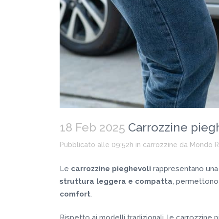
18 Feb 2025
Carrozzine pieghe
Pubblicato alle 09:52h
in
carrozzine
da
Mondo 
Le
carrozzine pieghevoli
rappresentano una so
struttura leggera e compatta
, permettono 
comfort
.
Rispetto ai modelli tradizionali, le carrozzine