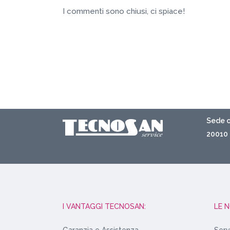
I commenti sono chiusi, ci spiace!
Sede o
20010 
I VANTAGGI TECNOSAN:
LE 
Garanzia e Assistenza
Serv