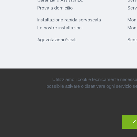
Prova a domicilio
Serv
Installazione rapida servoscala
Mont
Le nostre installazioni
Mont
Agevolazioni fiscali
Scoo
Utilizziamo i cookie tecnicamente necessari s
possibile attivare o disattivare ogni servizio 
© 1980-2019 • Tecnosan Service S
✓