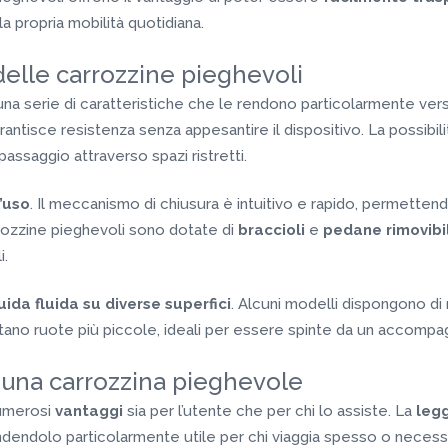
la propria mobilità quotidiana.
 delle carrozzine pieghevoli
na serie di caratteristiche che le rendono particolarmente versa
arantisce resistenza senza appesantire il dispositivo. La possibil
l passaggio attraverso spazi ristretti.
d’uso
. Il meccanismo di chiusura è intuitivo e rapido, permettendo 
rrozzine pieghevoli sono dotate di
braccioli
e
pedane rimovibil
i.
uida fluida su diverse superfici
. Alcuni modelli dispongono di
ntano ruote più piccole, ideali per essere spinte da un accompa
n una carrozzina pieghevole
umerosi
vantaggi
sia per l’utente che per chi lo assiste. La
leg
, rendendolo particolarmente utile per chi viaggia spesso o neces