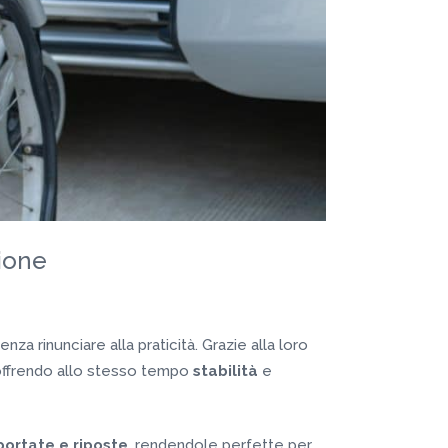
zione
za rinunciare alla praticità. Grazie alla loro
, offrendo allo stesso tempo
stabilità
e
portate e riposte
, rendendole perfette per