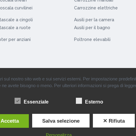
oscala curvilinei
Carrozzine elettriche
ascale a cingoli
Ausili per la camera
ascale a ruote
Ausili per il bagno
ter per anziani
Poltrone elevabili
ul nostro sito web e sui servizi esterni. Per impostazione predefinita, 
se ne avete bisogno o meno. Per ulteriori informazioni si prega di legger
rl • Partita Iva: 12110900151 •
Condizioni di vendita
•
Informazioni societarie
•
Essenziale
Esterno
 Accetta
Salva selezione
✕ Rifiuta
Personalizza