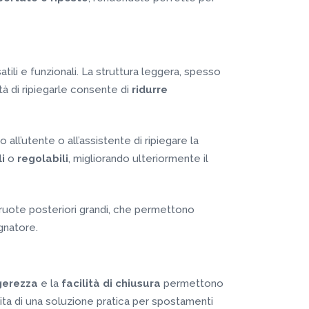
tili e funzionali. La struttura leggera, spesso
ità di ripiegarle consente di
ridurre
all’utente o all’assistente di ripiegare la
i
o
regolabili
, migliorando ulteriormente il
 ruote posteriori grandi, che permettono
gnatore.
gerezza
e la
facilità di chiusura
permettono
sita di una soluzione pratica per spostamenti