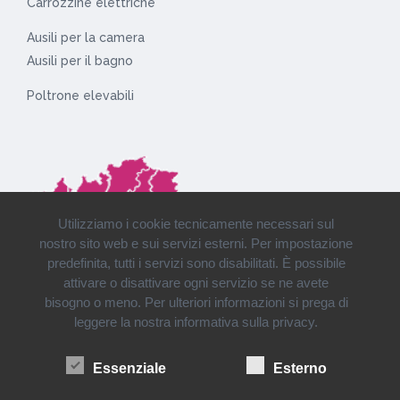
Carrozzine elettriche
Ausili per la camera
Ausili per il bagno
Poltrone elevabili
Utilizziamo i cookie tecnicamente necessari sul
nostro sito web e sui servizi esterni. Per impostazione
predefinita, tutti i servizi sono disabilitati. È possibile
attivare o disattivare ogni servizio se ne avete
bisogno o meno. Per ulteriori informazioni si prega di
leggere la nostra informativa sulla privacy.
Installazioni e consegne in tutto il Nord Italia
Essenziale
Esterno