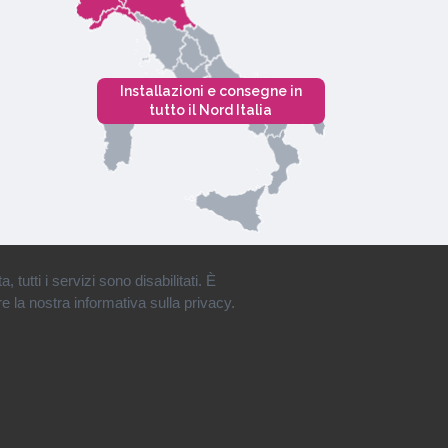
Installazioni e consegne in
tutto il Nord Italia
tutti i servizi sono disabilitati. È
e la nostra informativa sulla privacy.
Privacy
•
Cookies
•
Mappa del Sito