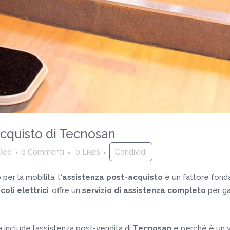
acquisto di Tecnosan
Red
0 Commenti
0
Likes
Condividi
er la mobilità, l
‘assistenza post-acquisto
è un fattore fon
coli elettric
i, offre un
servizio di assistenza completo
per ga
 include l’assistenza post-vendita di
Tecnosan
e perché è un v