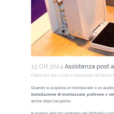
15 Ott 2024
Assistenza post 
Pubblicato alle 11:23h
in
montascale
da
Mondo 
Quando si acquista un montascale o un ausilio p
installazione di montascale
,
poltrone
e
vei
anche dopo l’acquisto.
In questo articolo vedremo nel dettaglio cosa