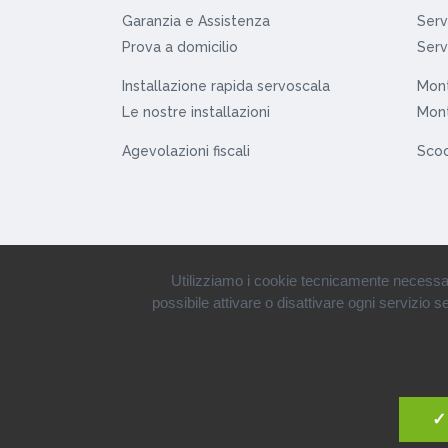
Garanzia e Assistenza
Serv
Prova a domicilio
Serv
Installazione rapida servoscala
Mont
Le nostre installazioni
Mont
Agevolazioni fiscali
Scoo
Utilizziamo i cookie tecnicamente necessari s
possibile attivare o disattivare ogni servizio 
© 1980-2019 • Tecnosan Service S
✓