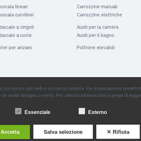
oscala lineari
Carrozzine manuali
oscala curvilinei
Carrozzine elettriche
ascale a cingoli
Ausili per la camera
ascale a ruote
Ausili per il bagno
ter per anziani
Poltrone elevabili
ul nostro sito web e sui servizi esterni. Per impostazione predefinita, 
se ne avete bisogno o meno. Per ulteriori informazioni si prega di legger
rl • Partita Iva: 12110900151 •
Condizioni di vendita
•
Informazioni societarie
•
Essenziale
Esterno
 Accetta
Salva selezione
✕ Rifiuta