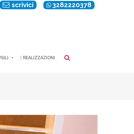
scrivici
3282220378
SILI
REALIZZAZIONI