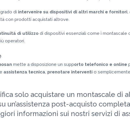
in grado di
intervenire su dispositivi di altri marchi e fornitori
,
oltà con prodotti acquistati altrove.
tinuità di utilizzo
di dispositivi essenziali come i montascale o
iù operatori.
e
nosan
mette a disposizione un supp
orto telefonico e online
re
assistenza tecnica
,
prenotare interventi
o semplicemente r
ifica solo acquistare un montascale di a
 su un’assistenza post-acquisto complet
iori informazioni sui nostri servizi di a