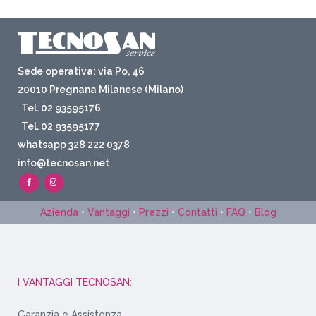
Sede operativa: via Po, 46
20010 Pregnana Milanese (Milano)
Tel. 02 93595176
Tel. 02 93595177
whatsapp 328 222 0378
info@tecnosan.net
Azienda
•
Vantaggi
•
Prezzi
•
Contatti
•
FAQ
•
Blog
I VANTAGGI TECNOSAN:
Garanzia e Assistenza