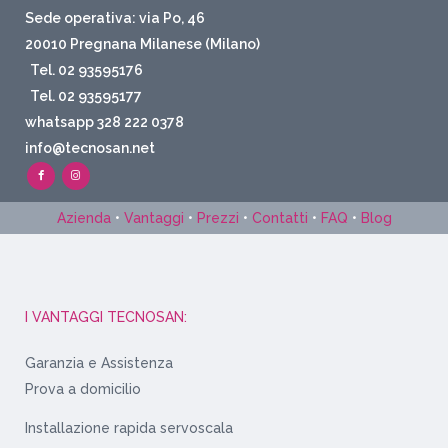
Sede operativa: via Po, 46
20010 Pregnana Milanese (Milano)
Tel. 02 93595176
Tel. 02 93595177
whatsapp 328 222 0378
info@tecnosan.net
Azienda
•
Vantaggi
•
Prezzi
•
Contatti
•
FAQ
•
Blog
I VANTAGGI TECNOSAN:
Garanzia e Assistenza
Prova a domicilio
Installazione rapida servoscala