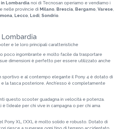
i in Lombardia
noi di Tecnosan operiamo e vendiamo i
à e nelle provincie di
Milano
,
Brescia
,
Bergamo
,
Varese
,
emona
,
Lecco
,
Lodi
,
Sondrio
.
in Lombardia
oter e le loro principali caratteristiche
olo poco ingombrante e molto facile da trasportare
 sue dimensioni è perfetto per essere utilizzato anche
n sportivo e al contempo elegante il Pony 4 è dotato di
ti e la tasca posteriore. Anch’esso è completamente
nti questo scooter guadagna in velocità e potenza.
ti è l’ideale per chi vive in campagna o per chi ama
l Pony XL, l’XXL è molto solido e robusto. Dotato di
tori riesce a superare ogni tipo di terreno accidentato,