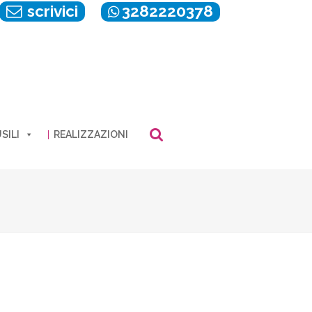
scrivici
3282220378
SILI
REALIZZAZIONI