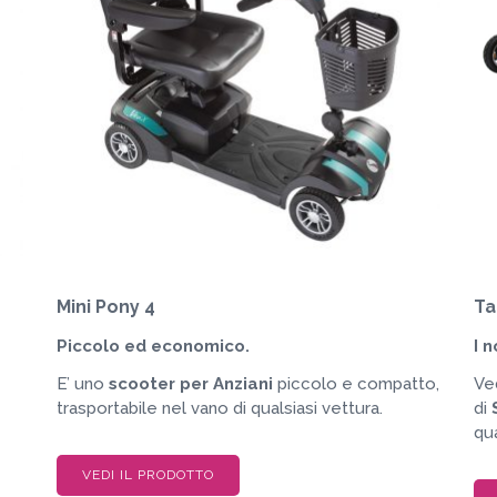
Mini Pony 4
Ta
Piccolo ed economico.
I 
E’ uno
scooter per Anziani
piccolo e compatto,
Ved
trasportabile nel vano di qualsiasi vettura.
di
qu
VEDI IL PRODOTTO