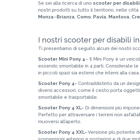
Se sei alla ricerca di uno
scooter per disabil
nostri prodotti su tutto il territorio, nelle citt
Monza
–
Brianza
,
Como
,
Pavia
,
Mantova
,
Cr
I nostri scooter per disabili 
Ti presentiamo di seguito alcuni dei nostri sco
Scooter Mini Pony 4
– Il Mini Pony è un veic
essendo smontabile in 4 parti. Considerate le
in piccoli spazi sia esterni che interni alla casa.
Scooter Pony 4-
Contraddistinto da un desig
diversi accessori, come il cesto porta ogget
smontabile e trasportabile.
Scooter Pony 4 XL-
Di dimensioni più impone
Perfetto per attraversare i terreni non asfalta
muoversi all’aperto.
Scooter Pony 4 XXL-
Versione più potente de
sospensioni anteriori e posteriori e di due mo