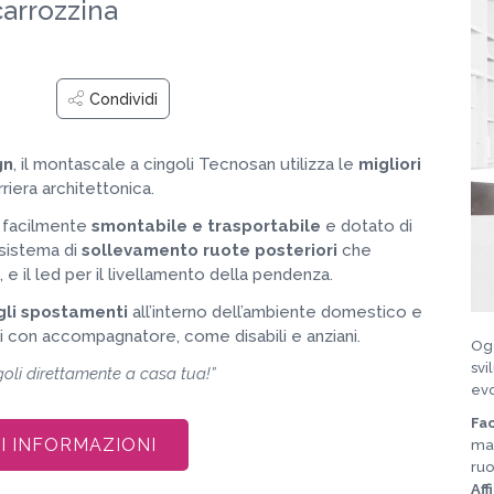
carrozzina
Condividi
gn
, il montascale a cingoli Tecnosan utilizza le
migliori
riera architettonica.
, facilmente
smontabile e trasportabile
e dotato di
l sistema di
sollevamento ruote posteriori
che
e il led per il livellamento della pendenza.
gli spostamenti
all’interno dell’ambiente domestico e
i con accompagnatore, come disabili e anziani.
Ogg
svi
oli direttamente a casa tua!”
evo
Fac
DI INFORMAZIONI
man
ruo
Aff