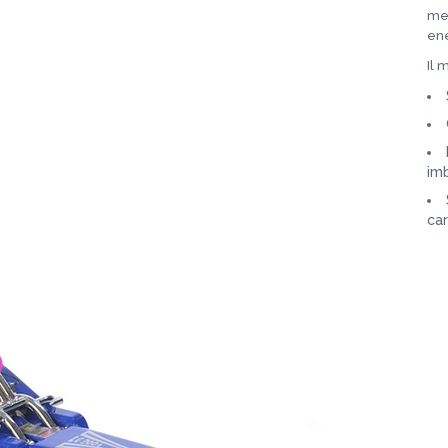
me
ene
Il 
im
ca