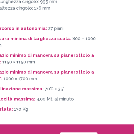
unghezza cingolo: 995 mm
ltezza cingolo: 176 mm
rcorso in autonomia:
27 piani
sura minima di larghezza scala:
800 – 1000
m
azio minimo di manovra su pianerottolo a
”:
1150 × 1150 mm
azio minimo di manovra su pianerottolo a
”:
1000 × 1700 mm
clinazione massima:
70% = 35°
locità massima:
4,00 Mt. al minuto
rtata:
130 Kg