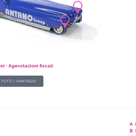
i • Agevolazioni fiscali
 TUTTI I VANTAGGI
A
l
B
l