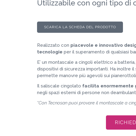
Utilizzabile con ogni tipo di 
SCARICA LA SCHEDA DEL PRODOTTO
Realizzato con
piacevole e innovativo desi
tecnologie
per il superamento di qualsiasi bar
E’ un montascale a cingoli elettrico a batteria
dispositivi di sicurezza importanti. Ha inoltre i
permette manovre più agevoli sui pianerottoli, 
Il saliscale cingolato
facilita enormemente 
negli spazi esterni di persone non deambulant
“Con Tecnosan puoi provare il montascale a cing
RICHIE