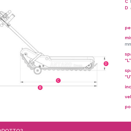
C
l
D
a
pe
mi
m
sp
“L
sp
“U
in
ve
po
RODOTTO?